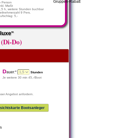
o Person
nkl. MwSt
1,5 h, weitere Stunden buchbar
eilnehmerzahl 9 Pers.
Aufschlag: 5,-
luxe"
(Di-Do)
D
auer:*
Stunden
Je weitere 30 min 45,-/Boot
nser Angebot anfordern.
sichtskarte Bootsanleger
n