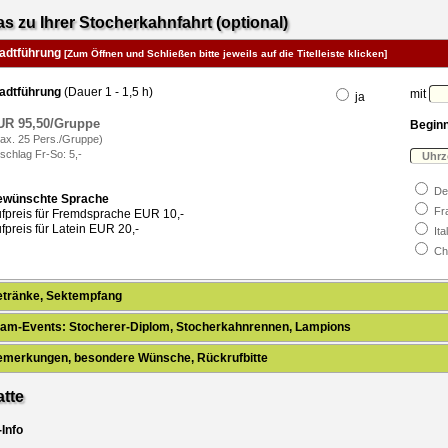
as zu Ihrer Stocherkahnfahrt (optional)
tadtführung
[Zum Öffnen und Schließen bitte jeweils auf die Titelleiste klicken]
adtführung
(Dauer 1 - 1,5 h)
mit
ja
UR 95,50/Gruppe
Beginn
ax. 25 Pers./Gruppe)
schlag Fr-So: 5,-
De
ewünschte Sprache
Fr
fpreis für Fremdsprache EUR 10,-
fpreis für Latein EUR 20,-
Ita
Ch
etränke, Sektempfang
am-Events: Stocherer-Diplom, Stocherkahnrennen, Lampions
emerkungen, besondere Wünsche, Rückrufbitte
tte
-Info