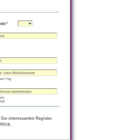
ede:*
e am Tag
ein.
ail.
 Sie interessanten Register.
Klick.