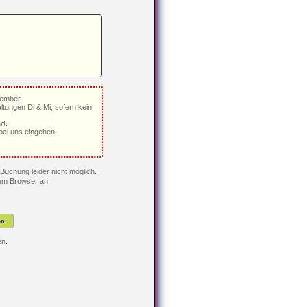
tember.
ltungen Di & Mi, sofern kein
rt.
ei uns eingehen.
Buchung leider nicht möglich.
rem Browser an.
n.
en.