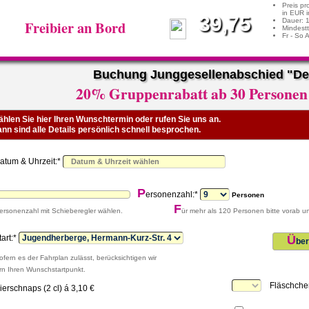
Preis pr
in EUR i
39,75
Dauer: 
Freibier an Bord
Mindestt
Fr - So 
Buchung Junggesellenabschied "De
20% Gruppenrabatt ab 30 Personen 
hlen Sie hier Ihren Wunschtermin oder rufen Sie uns an.
nn sind alle Details persönlich schnell besprochen.
D
atum & Uhrzeit:*
P
ersonenzahl:*
Personen
F
ersonenzahl mit Schieberegler wählen.
ür mehr als 120 Personen bitte vorab u
tart:*
Ü
ber
ofern es der Fahrplan zulässt, berücksichtigen wir
rn Ihren Wunschstartpunkt.
B
Fläschche
ierschnaps (2 cl) á 3,10 €