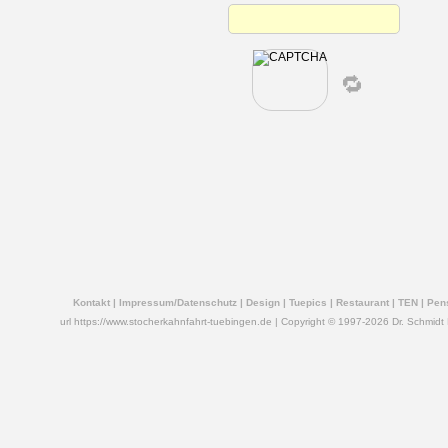
🔁
Kontakt
|
Impressum/Datenschutz
|
Design
|
Tuepics
|
Restaurant
|
TEN
|
Pen
url https://www.stocherkahnfahrt-tuebingen.de | Copyright © 1997-2026 Dr. Schmidt R