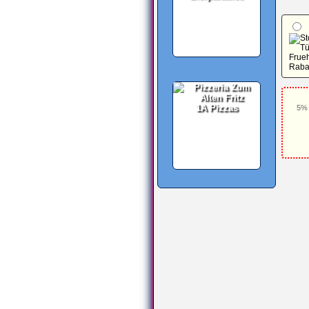
1A Pizzas
5% 