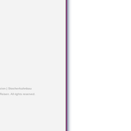
sion
|
Stocherkahnbau
eisen. All rights reserved.