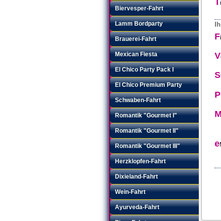
T
Biervesper-Fahrt
Lamm Bordparty
Ih
F
Brauerei-Fahrt
Mexican Fiesta
V
El Chico Party Pack I
S
El Chico Premium Party
P
Schwaben-Fahrt
Romantik "Gourmet I"
Romantik "Gourmet II"
e
Romantik "Gourmet III"
Herzklopfen-Fahrt
Dixieland-Fahrt
Wein-Fahrt
Ayurveda-Fahrt